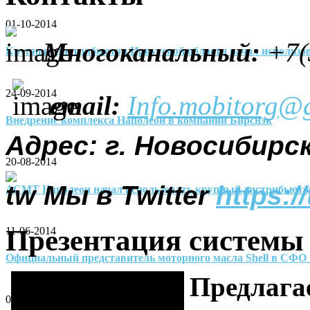
01-10-2014
Многоканальный
:
+7(
Крупный дистрибьютор Иркутской области начал использо
24-09-2014
email:
Info.mobitorg@
Внедрение комплекса Наполеон в компании Бирснэк
Адрес: г. Новосибирск
20-08-2014
Мы в Twitter
https:/
АСМТ Наполеон начал использовать крупный дистрибьюто
Презентация системы
11-06-2014
Официальный представитель моторного масла Shell в СФО
Предлага
02-06-2014