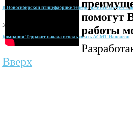
преимуще
В Новосибирской птицефабрике теперь тоже используют На
помогут 
30-04-2014
работы м
Компания Терракот начала использовать АСМТ Наполеон
Разработ
Вверх