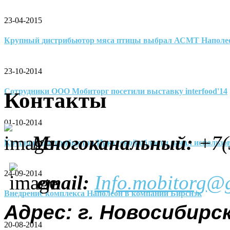
23-04-2015
Крупный дистрибьютор мяса птицы выбрал АСМТ Наполе
23-10-2014
Сотрудники ООО Мобиторг посетили выставку interfood'14
Контакты
01-10-2014
Многоканальный
:
+7(
Крупный дистрибьютор Иркутской области начал использо
24-09-2014
email:
Info.mobitorg@
Внедрение комплекса Наполеон в компании Бирснэк
Адрес: г. Новосибирск
20-08-2014