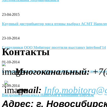
23-04-2015
Крупный дистрибьютор мяса птицы выбрал АСМТ Наполе
23-10-2014
Сотрудники ООО Мобиторг посетили выставку interfood'14
Контакты
01-10-2014
Многоканальный
:
+7(
Крупный дистрибьютор Иркутской области начал использо
24-09-2014
email:
Info.mobitorg@
Внедрение комплекса Наполеон в компании Бирснэк
Адрес: г. Новосибирск