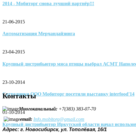
2014 - Мобиторг снова лучший партнёр!!!
21-06-2015
Автоматизация Мерчандайзинга
23-04-2015
Крупный дистрибьютор мяса птицы выбрал АСМТ Наполе
23-10-2014
Сотрудники ООО Мобиторг посетили выставку interfood'14
Контакты
Многоканальный
:
+7(383) 383-07-70
01-10-2014
email:
Info.mobitorg@gmail.com
Крупный дистрибьютор Иркутской области начал использо
Адрес: г. Новосибирск, ул. Тополёвая, 16/1