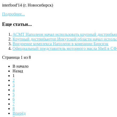
interfood'14 (г. Новосибирск)
Подробнее...
Еще статьи...
АСМТ Наполеон начал использовать крупный дистрибью
Крупный дистрибьютор Иркутской области начал исполь
Внедрение комплекса Наполеон в компании Бирснэк
Официальный представитель моторного масла Shell в С
Страница 1 из 8
В начало
Назад
1
2
3
4
5
6
7
8
Вперёд