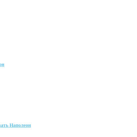
он
вать Наполеон